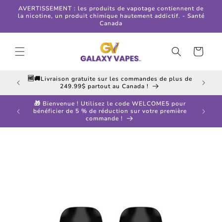
et
AVERTISSEMENT : les produits de vapotage contiennent de
passer
la nicotine, un produit chimique hautement addictif. - Santé
au
Canada
contenu
Panier
 de plus
🆓🚚Livraison gratuite sur les commandes de plus de
249.99$ partout au Canada !
5 pour
🎁 Bienvenue ! Utilisez le code WELCOME5 pour
remière
bénéficier de 5 % de réduction sur votre première
commande !